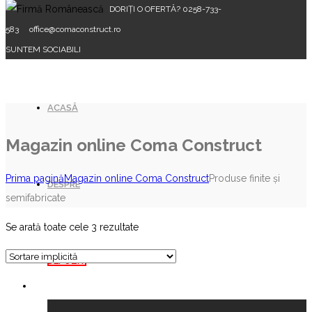
DORIȚI O OFERTĂ? 0258-733-
583
office@comaconstruct.ro
SUNTEM SOCIABILI
ACASĂ
Magazin online Coma Construct
Prima pagină
Magazin online Coma Construct
Produse finite şi
DESPRE
semifabricate
Se arată toate cele 3 rezultate
DEPOZIT