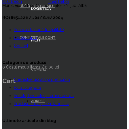
Municipiul Sebeș, Str. Industriilor FN, jud. Alba
BLOG
CONTUL MEU
LOGISTICĂ
RO16651226 / J01/816/2004
Politica de confidențialitate
CONTACT
Cookie-urile
DETALII CONT
HILTI
Contact
Categorii de produse
0
Coșul meu
0 items
/
0,00
lei
COMENZI
Cherestea uscată şi prelucrată
Cart
Fără categorie
Pellets, brichete și lemne de foc
ADRESE
Produse finite şi semifabricate
Ultimele articole din blog