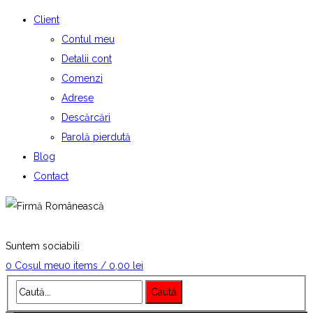
Client
Contul meu
Detalii cont
Comenzi
Adrese
Descărcări
Parolă pierdută
Blog
Contact
DORIȚI O OFERTĂ? 0258-733-
583
office@comaconstruct.ro
Suntem sociabili
0
Coșul meu
0 items
/
0,00
lei