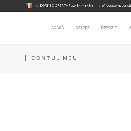
DORIȚI O OFERTĂ? 0258-733-583
office@comaconstr
ACASĂ
DESPRE
DEPOZIT
CONTUL MEU