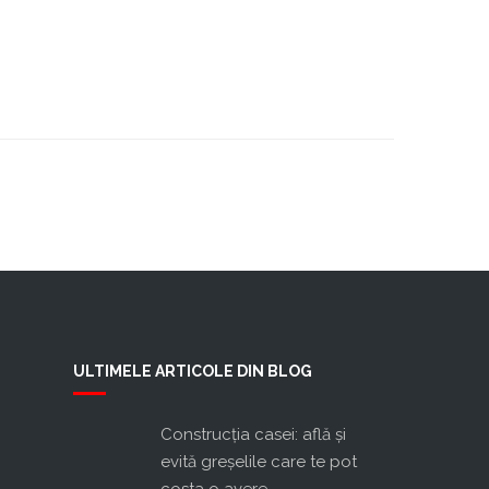
ULTIMELE ARTICOLE DIN BLOG
Construcţia casei: află şi
evită greşelile care te pot