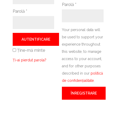
Parolă
*
Parolă
*
Your personal data will
be used to support your
AUTENTIFICARE
experience throughout
Ține-mă minte
this website, to manage
access to your account,
Ți-ai pierdut parola?
and for other purposes
described in our
politică
de confidențialitate
.
ÎNREGISTRARE