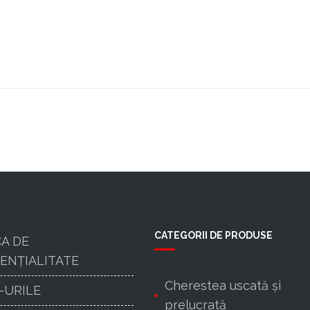
CATEGORII DE PRODUSE
CA DE
ENȚIALITATE
Cherestea uscată şi
-URILE
prelucrată