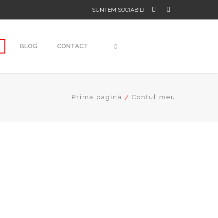
SUNTEM SOCIABILI
T
BLOG
CONTACT
0
Prima pagină
Contul meu